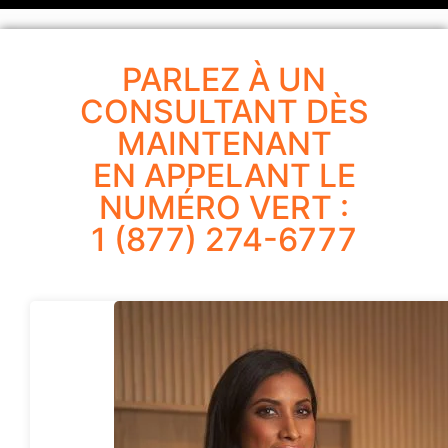
PARLEZ À UN
CONSULTANT DÈS
MAINTENANT
EN APPELANT LE
NUMÉRO VERT :
1 (877) 274-6777