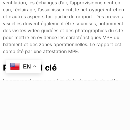
ventilation, les échanges d’air, l’approvisionnement en
eau, l’éclairage, l’assainissement, le nettoyage/entretien
et d’autres aspects fait partie du rapport. Des preuves
visuelles doivent également être soumises, notamment
des visites vidéo guidées et des photographies du site
pour mettre en évidence les caractéristiques MPE du
bâtiment et des zones opérationnelles. Le rapport est
complété par une attestation MPE.
Personnel clé
EN
Le personnel requis aux fins de la demande de cette
licence est la personne responsable et le chef de la
sécurité. Les demandeurs doivent démontrer que le
personnel possède les connaissances, les qualifications,
l’expérience et la capacité de s’acquitter des
responsabilités applicables. Les exigences relatives à la
personne responsable méritent d’être soulignées, car
cette personne aura le pouvoir d’engager le titulaire de